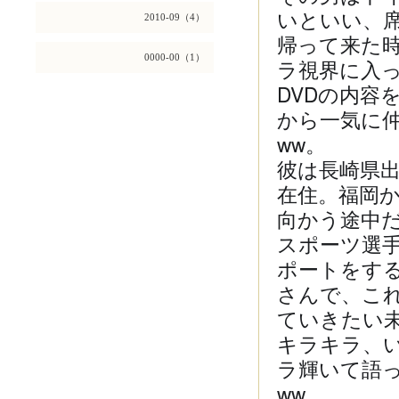
いといい、
2010-09（4）
帰って来た
0000-00（1）
ラ視界に入
DVDの内容
から一気に
ww。
彼は長崎県
在住。福岡
向かう途中
スポーツ選
ポートをす
さんで、こ
ていきたい
キラキラ、
ラ輝いて語
ww