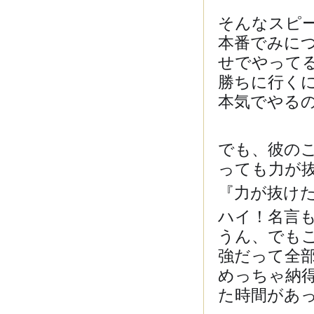
そんなスピ
本番でみに
せでやって
勝ちに行く
本気でやる
でも、彼の
っても力が
『力が抜け
ハイ！名言
うん、でも
強だって全
めっちゃ納
た時間があ