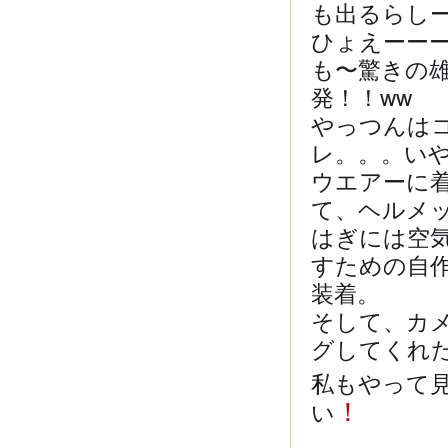
も出るらし
ひょえーー
も〜驚きの
発！！ww
やっつんは
レ。。。い
ウエアーに
て、ヘルメ
はぎには空
すための自
装着。
そして、カ
グしてくれ
私もやって
！
い