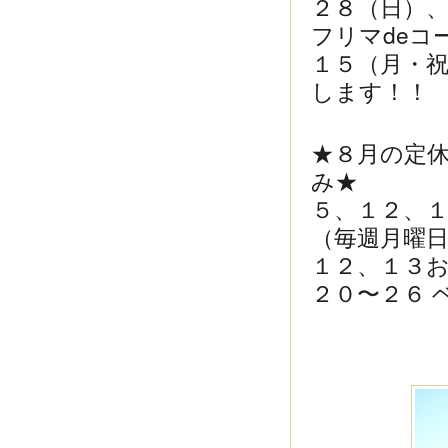
２８（日）
フリマdeコ
１５（月・
します！
★８月の定
み★
５、１２、
（毎週月曜
１２、１３
２０〜２６ 