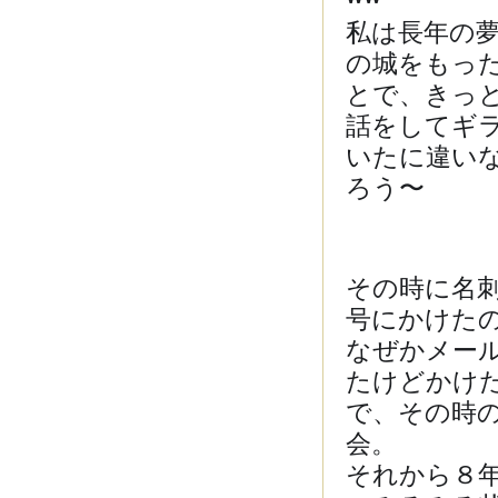
私は長年の
の城をもっ
とで、きっ
話をしてギ
いたに違い
ろう〜
その時に名
号にかけた
なぜかメー
たけどかけ
で、その時の
会。
それから８