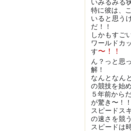
いみるみる
特に彼は、
いると思う
だ！！
しかもすご
ワールドカ
〜！！
す
ん？っと思
解！
なんとなん
の競技を始
５年前から
が驚き〜！
スピードス
の速さを競
スピードは