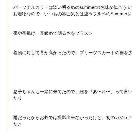
パーソナルカラーは淡い明るめのsummerの色味が似合う
お着物なので、いつもの雰囲気とは違うブルベのSummerレ
帯や帯揚げ、帯締めで明るさをプラス✨
着物に対して背が高かったので、プリーツスカートの裾を少
息子ちゃんも一緒に来てたので、紐を『あ〜れ〜』って言
たり
雨だったからお外では撮影出来なかったけど、初のカジュ
た♫