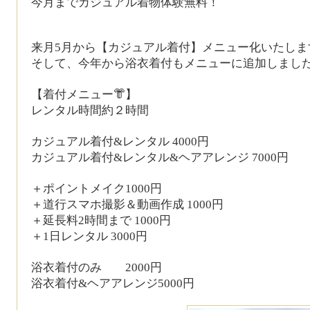
今月までカジュアル着物体験無料！
来月
5
月から【カジュアル着付】メニュー化いたしま
そして、今年から浴衣着付もメニューに追加しまし
【着付メニュー
👘
】
レンタル時間約２時間
カジュアル着付
&
レンタル
4000
円
カジュアル着付
&
レンタル
&
ヘアアレンジ
7000
円
＋ポイントメイク
1000
円
＋道行スマホ撮影＆動画作成
1000
円
＋延長料
2
時間まで
1000
円
＋
1
日レンタル
3000
円
浴衣着付のみ
2000
円
浴衣着付
&
ヘアアレンジ
5000
円