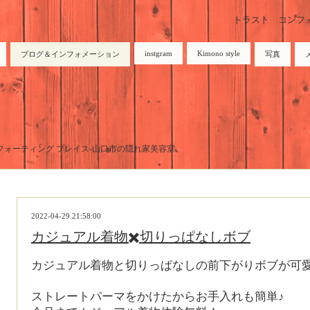
トラスト コンフォーテ
instgram
Kimono style
ブログ＆インフォメーション
写真
トラスト コンフォーティング プレイス-山口市の隠れ家美容室。
2022-04-29 21:58:00
カジュアル着物✖️切りっぱなしボブ
カジュアル着物と切りっぱなしの前下がりボブが可
ストレートパーマをかけたからお手入れも簡単♪