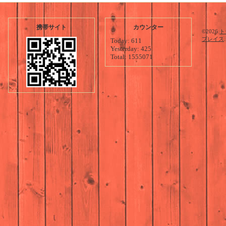
携帯サイト
カウンター
©2026
ト
プレイス
Today:
611
Yesterday:
425
Total:
1555071