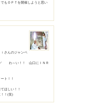
ｔでもＯＰＴを開催しようと思い
ｈｉさんのジャンベ
)／ わ～い！！ 山口にＩＮＲ
スタート！！
来てほしい！！
！！(笑)