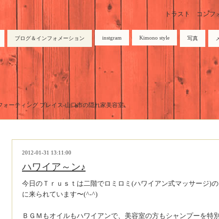
トラスト コンフォーテ
instgram
Kimono style
ブログ＆インフォメーション
写真
トラスト コンフォーティング プレイス-山口市の隠れ家美容室。
2012-01-31 13:11:00
ハワイア～ン♪
今日のＴｒｕｓｔは二階でロミロミ(ハワイアン式マッサージ)
に来られています〜(^-^)
ＢＧＭもオイルもハワイアンで、美容室の方もシャンプーを特