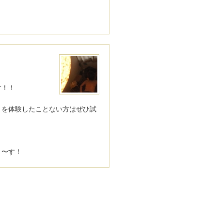
！
す！！
ミを体験したことない方はぜひ試
ま〜す！