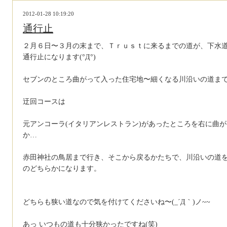
2012-01-28 10:19:20
通行止
２月６日〜３月の末まで、Ｔｒｕｓｔに来るまでの道が、下水
通行止になります(°Д°)
セブンのところ曲がって入った住宅地〜細くなる川沿いの道ま
迂回コースは
元アンコーラ(イタリアンレストラン)があったところを右に曲
か…
赤田神社の鳥居まで行き、そこから戻るかたちで、川沿いの道
のどちらかになります。
どちらも狭い道なので気を付けてくださいね〜(_´Д｀)ノ~~
あっ いつもの道も十分狭かったですね(笑)