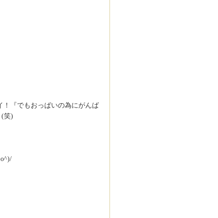
イ！『でもおっぱいの為にがんば
(笑)
)/