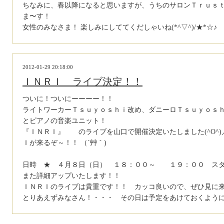
ちなみに、春以降になると思いますが、うちのサロンＴｒｕｓ
ま〜す！
女性のみなさま！ 楽しみにしててくだしゃいね(*^▽^)/★*☆♪
2012-01-29 20:18:00
ＩＮＲＩ ライブ決定！！
ついに！ついにーーーー！！
ライトワーカーＴｓｕｙｏｓｈｉ改め、ダニーロＴｓｕｙｏｓ
とピアノの音楽ユニット！
『ＩＮＲＩ』 のライブを山口で開催決定いたしました(^O^
Ｉが来るぞ～！！ （´艸｀)
日時 ★ ４月８日（日） １８：００～ １９：００ 
また詳細アップいたします！！
ＩＮＲＩのライブは貴重です！！ カッコ良いので、ぜひ見に
とりあえずみなさん！・・・ その日は予定をあけておくように