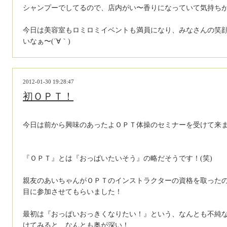
シャンプーでしてるので、店内がい〜香りになっていて気持ち
今日は美容室もロミロミイベントも満員になり、みなさんの笑
いなぁ〜(´∀｀)
2012-01-30 19:28:47
初ＯＰＴ！
今日は前から興味のあったよＯＰＴ体操のセミナーを受けて来
『ＯＰＴ』とは『おっぱいたいそう』の略だそうです！(笑)
親友のあいちゃんがＯＰＴのインストラクターの資格を取った
目に参加させてもらいました！
最初は『おっぱいおっきくなりたい！』という、なんとも不純な動
けてみると、なんとも奥が深い！