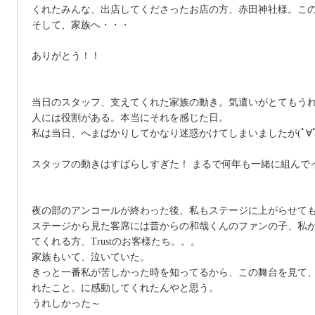
くれたみんな、出店してくださったお店の方、赤田神社様。こ
そして、家族へ・・・
ありがとう！！
当日のスタッフ、支えてくれた家族の動き。気遣いがとてもう
人には役割がある。本当にそれを感じた日。
私は当日、へまばかりしてかなり迷惑かけてしまいましたが(ﾟ∀ﾟ
スタッフの動きはすばらしすぎた！ まるで何年も一緒に組んで
夜の部のアンコールが終わった後、私もステージに上がらせて
ステージから見た客席には昔からの和哉くんのファンの子、私
てくれる方、Trustのお客様たち。。。
家族もいて、泣いていた。
きっと一番私が苦しかった時を知ってるから、この舞台を見て
れたこと。に感動してくれたんやと思う。
うれしかった～