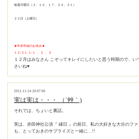
毎週月曜日（３、１０、１７、２４、３１）
２２日（土曜日）
★年末年始のお休み★
１２/３１ １/１ 、 ２ 、 ３
１２月はみなさん こぞってキレイにしたいと思う時期ので、い
さいね♥
2012-11-24 20:07:00
実は実は・・・ （´艸｀)
それでは、ちょいと裏話。
実は、赤田神社公演『 縁日 』の前日、私の大好きな大分のフ
も、とっておきのサプライズと一緒に…!!