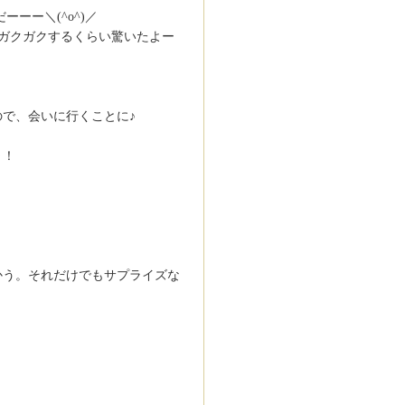
ーーー＼(^o^)／
膝がガクガクするくらい驚いたよー
で、会いに行くことに♪
～！
かう。それだけでもサプライズな