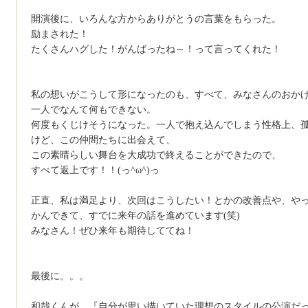
開演後に、いろんな方からありがとうの言葉をもらった。
励まされた！
たくさんハグした！がんばったね～！って言ってくれた！
私の想いがこうして形になったのも、すべて、みなさんのおか
一人でなんて何もできない。
何度もくじけそうになった。一人で抱え込んでしまう性格上、
けど、この仲間たちに出会えて、
この素晴らしい舞台を大成功で終えることができたので、
すべて返上です！！(っ^ω^)っ
正直、私は満足より、次回はこうしたい！とかの改善点や、や
かんできて、すでに来年の話を進めています(笑)
みなさん！ぜひ来年も期待しててね！
最後に。。。
和哉くんが、『自分が思い描いていた理想のスタイルの公演だ