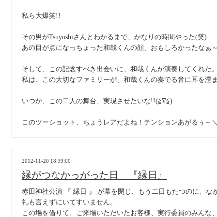
私ら大爆笑!!
その男がTsuyoshiさんとわかるまで、かなりの時間やった(笑)
あの目が点になっちょった和哉くんの顔、おもしろかったなぁ～(^
そして、この記念すべき出会いに、和哉くんが演奏してくれた
私は、この大切なファミリーが、和哉くんの奏でる音に耳を澄まし
いつか、この二人の舞台、実現させたいな!!(≧∇≦)
このツーショット、ちょうレアだよね！テンションあがるぅ～＼(^
2012-11-20 18:39:00
縁がつなかっがった日 『縁日』
赤田神社公演 『 縁日 』 が幕を閉じ、もう二日もたつのに、な
礼も言えずにいてすいません。
この場を借りて、ご来場いただいたお客様、実行委員のみんな