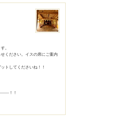
。
ます
。
らせ
ください。イスの席にご案内
ゲッ
トしてくださいね！！
――
―！！