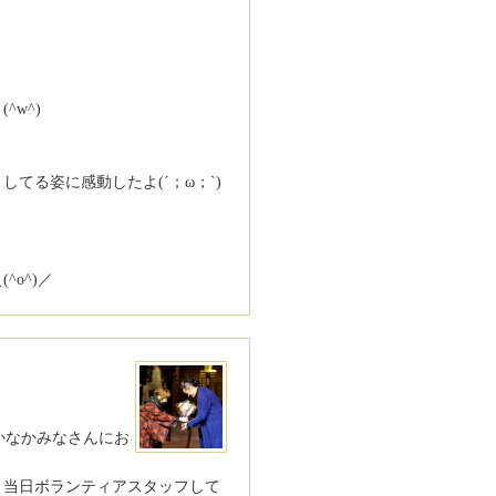
w^)
。
てる姿に感動したよ(´；ω；`)
o^)／
かなかみなさんにお
、当日ボランティアスタッフして