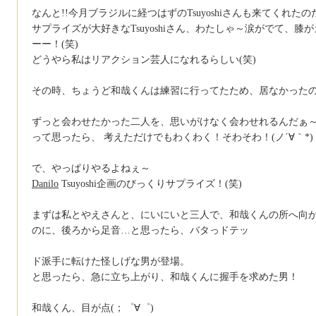
なんと!!今月ブラジルに経つはずのTsuyoshiさんも来てくれたのだ
サプライズが大好きなTsuyoshiさん、わたしゃ～涙がでて、
ーー！(笑)
どうやら私はリアクション芸人になれるらしい(笑)
その時、ちょうど和哉くんは練習に行ってたため、居なかったの
ずっと会わせたかった二人を、思いがけなく会わせれるんだぁ
って思ったら、 考えただけでもわくわく！そわそわ！(ノ´∀｀*)
で、やっぱりやるよねぇ～
Danilo
Tsuyoshi企画のびっくりサプライズ！(笑)
まずは私とやえさんと、にいにいと三人で、和哉くんの所へ向
のに、後ろから足音…と思ったら、バタっドテッ
ド派手に転けた怪しげな男が登場。
と思ったら、急に立ち上がり、和哉くんに握手を求めた男！
和哉くん、目が点(；゜∀゜)