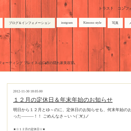
トラスト コンフォーテ
instgram
Kimono style
ブログ＆インフォメーション
写真
トラスト コンフォーティング プレイス-山口市の隠れ家美容室。
2012-11-30 18:05:00
１２月の定休日＆年末年始のお知らせ
明日から１２月とゆ～のに、定休日のお知らせも、何末年始の
った―――！！ ごめんなさ～いヽ(´;∀;)ノ
★☆１２月の定休日☆★