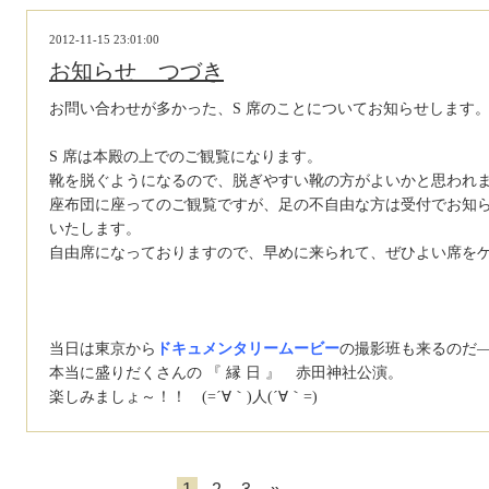
2012-11-15 23:01:00
お知らせ つづき
お問い合わせが多かった、S 席のことについてお知らせします
S 席は本殿の上でのご観覧になります。
靴を脱ぐようになるので、脱ぎやすい靴の方がよいかと思われ
座布団に座ってのご観覧ですが、足の不自由な方は受付でお知
いたします。
自由席になっておりますので、早めに来られて、ぜひよい席を
当日は東京から
ドキュメンタリームービー
の撮影班も来るのだ
本当に盛りだくさんの 『 縁 日 』 赤田神社公演。
楽しみましょ～！！ (=´∀｀)人(´∀｀=)