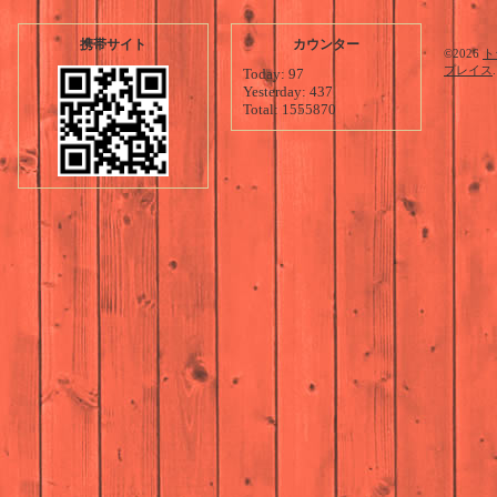
携帯サイト
カウンター
©2026
ト
プレイス
Today:
97
Yesterday:
437
Total:
1555870