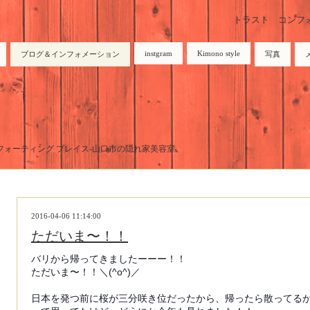
トラスト コンフォーテ
instgram
Kimono style
ブログ＆インフォメーション
写真
トラスト コンフォーティング プレイス-山口市の隠れ家美容室。
2016-04-06 11:14:00
ただいま〜！！
バリから帰ってきましたーーー！！
ただいま〜！！＼(^o^)／
日本を発つ前に桜が三分咲き位だったから、帰ったら散ってる