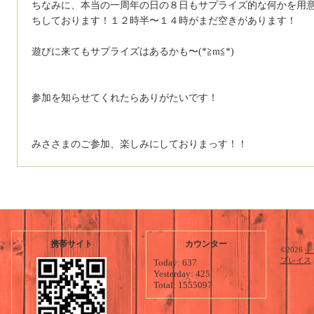
ちなみに、本当の一周年の日の８日もサプライズ的な何かを用
ちしております！１２時半〜１４時がまだ空きがあります！
遊びに来てもサプライズはあるかも〜(*≧m≦*)
参加を知らせてくれたらありがたいです！
みささまのご参加、楽しみにしておりまっす！！
携帯サイト
カウンター
©2026
ト
プレイス
Today:
637
Yesterday:
425
Total:
1555097