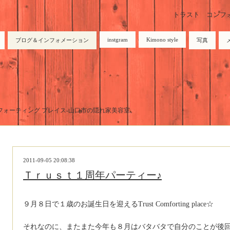
トラスト コンフォーテ
instgram
Kimono style
ブログ＆インフォメーション
写真
トラスト コンフォーティング プレイス-山口市の隠れ家美容室。
2011-09-05 20:08:38
Ｔｒｕｓｔ１周年パーティー♪
９月８日で１歳のお誕生日を迎えるTrust Comforting place☆
それなのに、またまた今年も８月はバタバタで自分のことが後回し