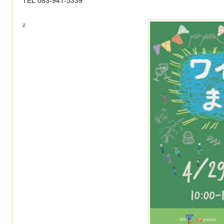
TEL 083-941-5339
z