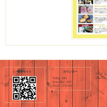
携帯サイト
カウンター
©2026
ト
プレイス
Today:
641
Yesterday:
425
Total:
1555101