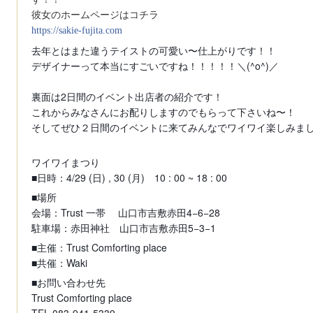
彼女のホームページはコチラ
https://sakie-fujita.com
去年とはまた違うテイストの可愛い〜仕上がりです！！
デザイナーって本当にすごいですね！！！！！＼(^o^)／
裏面は2日間のイベント出店者の紹介です！
これからみなさんにお配りしますのでもらって下さいね〜！
そしてぜひ２日間のイベントに来てみんなでワイワイ楽しみまし
ワイワイまつり
■日時：4/29 (日) , 30 (月) 10 : 00 ~ 18 : 00
■場所
会場：Trust 一帯 山口市吉敷赤田4−6−28
駐車場：赤田神社 山口市吉敷赤田5−3−1
■主催：Trust Comforting place
■共催：Waki
■お問い合わせ先
Trust Comforting place