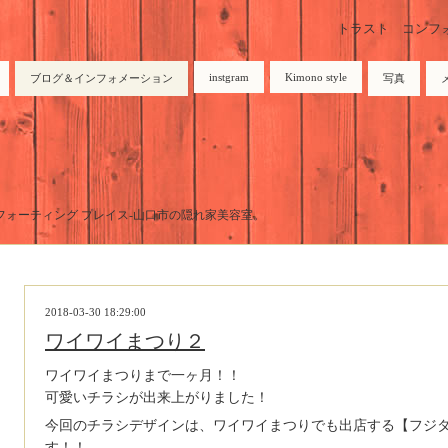
トラスト コンフォーテ
instgram
Kimono style
ブログ＆インフォメーション
写真
トラスト コンフォーティング プレイス-山口市の隠れ家美容室。
2018-03-30 18:29:00
ワイワイまつり２
ワイワイまつりまで一ヶ月！！
可愛いチラシが出来上がりました！
今回のチラシデザインは、ワイワイまつりでも出店する【フジタ
す！！