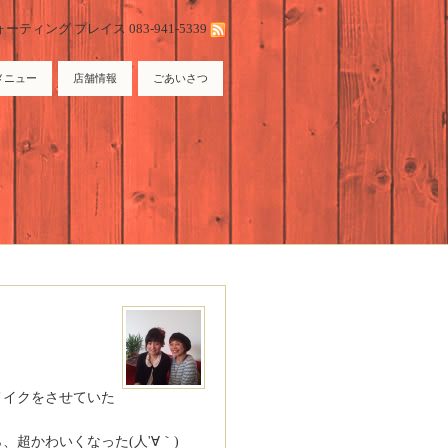
ィング プレイス 083-941-5339
メニュー
店舗情報
ごあいさつ
メイクをさせていた
超かわいくなった(人'∀｀)