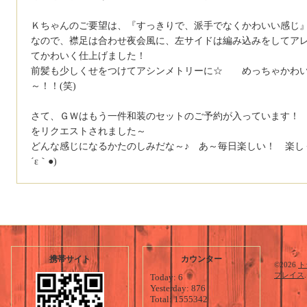
Ｋちゃんのご要望は、『すっきりで、派手でなくかわいい感じ
なので、襟足は合わせ夜会風に、左サイドは編み込みをしてア
てかわいく仕上げました！
前髪も少しくせをつけてアシンメトリーに☆ めっちゃかわい
～！！(笑)
さて、ＧＷはもう一件和装のセットのご予約が入っています！
をリクエストされました～
どんな感じになるかたのしみだな～♪ あ～毎日楽しい！ 楽し
´ε｀●)
携帯サイト
カウンター
©2026
ト
プレイス
Today:
6
Yesterday:
876
Total:
1555342