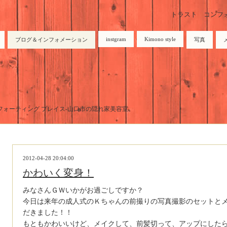
トラスト コンフォーテ
instgram
Kimono style
ブログ＆インフォメーション
写真
トラスト コンフォーティング プレイス-山口市の隠れ家美容室。
2012-04-28 20:04:00
かわいく変身！
みなさんＧＷいかがお過ごしですか？
今日は来年の成人式のＫちゃんの前撮りの写真撮影のセットと
だきました！！
もともかわいいけど、メイクして、前髪切って、アップにしたら、