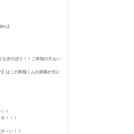
lay=1
』
うなぎのぼり！！ご存知の方もい
ヤ】はこの和哉くんの原曲が元に
ル！！
ます！！！
ださ～い！！