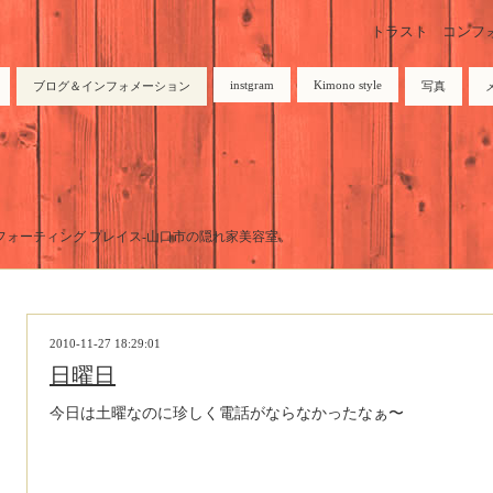
トラスト コンフォーテ
instgram
Kimono style
ブログ＆インフォメーション
写真
トラスト コンフォーティング プレイス-山口市の隠れ家美容室。
2010-11-27 18:29:01
日曜日
今日は土曜なのに珍しく電話がならなかったなぁ〜