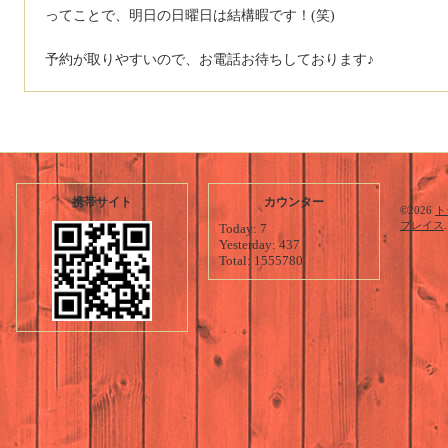
ってことで、明日の日曜日は結構暇です！(笑)
予約が取りやすいので、お電話お待ちしております♪
携帯サイト
カウンター
©2026
ト
プレイス
Today:
7
Yesterday:
437
Total:
1555780