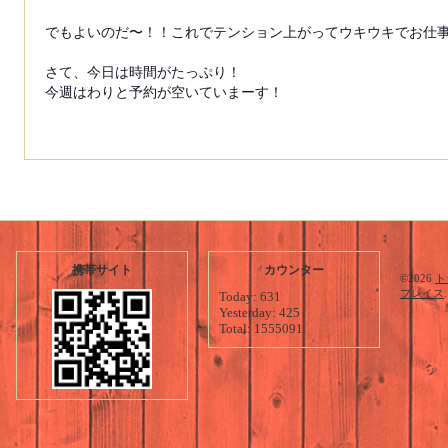
でもよいのだ〜！！これでテンション上がってウキウキでお仕
さて、今日は時間がたっぷり！
今週はわりと予約が空いていまーす！
携帯サイト
カウンター
©2026
ト
プレイス
Today:
631
Yesterday:
425
Total:
1555091