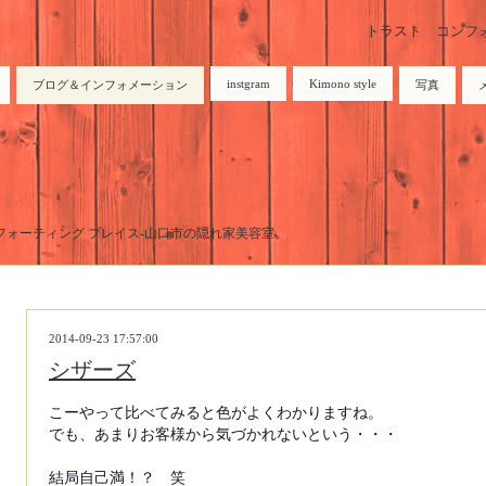
トラスト コンフォーテ
instgram
Kimono style
ブログ＆インフォメーション
写真
トラスト コンフォーティング プレイス-山口市の隠れ家美容室。
2014-09-23 17:57:00
シザーズ
こーやって比べてみると色がよくわかりますね。
でも、あまりお客様から気づかれないという・・・
結局自己満！？ 笑