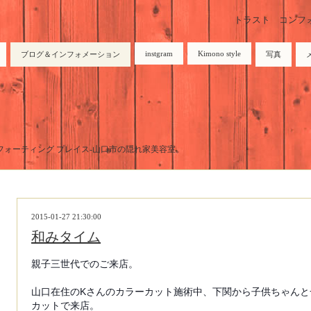
トラスト コンフォーテ
instgram
Kimono style
ブログ＆インフォメーション
写真
トラスト コンフォーティング プレイス-山口市の隠れ家美容室。
2015-01-27 21:30:00
和みタイム
親子三世代でのご来店。
山口在住のKさんのカラーカット施術中、下関から子供ちゃんと
カットで来店。